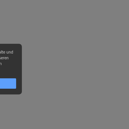
alte und
seren
n