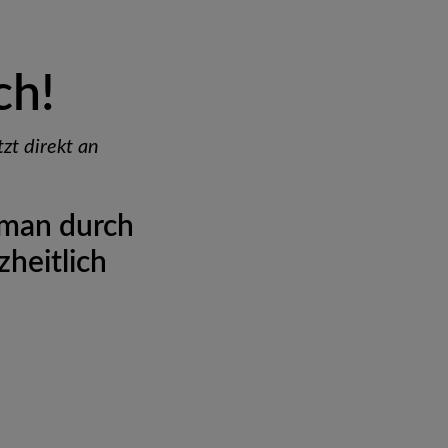
ch!
tzt direkt an
 man durch
heitlich