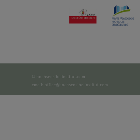
© hochsensibelinstitut.com
email: office@hochsensibelinstitut.com